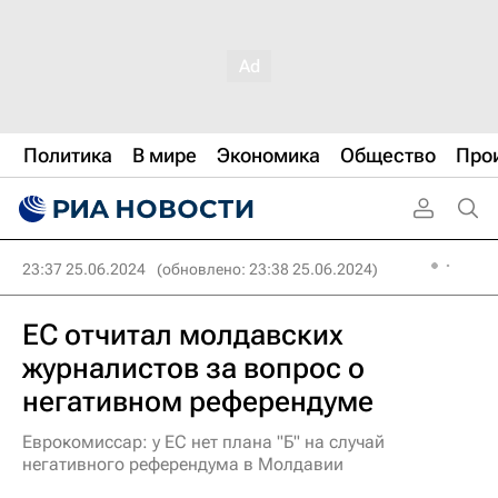
Политика
В мире
Экономика
Общество
Про
23:37 25.06.2024
(обновлено: 23:38 25.06.2024)
ЕС отчитал молдавских
журналистов за вопрос о
негативном референдуме
Еврокомиссар: у ЕС нет плана "Б" на случай
негативного референдума в Молдавии