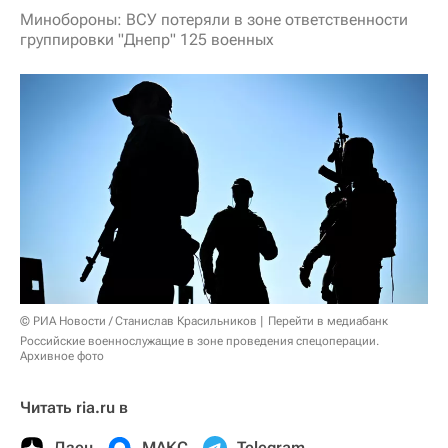
Минобороны: ВСУ потеряли в зоне ответственности
группировки "Днепр" 125 военных
© РИА Новости / Станислав Красильников
Перейти в медиабанк
Российские военнослужащие в зоне проведения спецоперации.
Архивное фото
Читать ria.ru в
Дзен
МАКС
Telegram