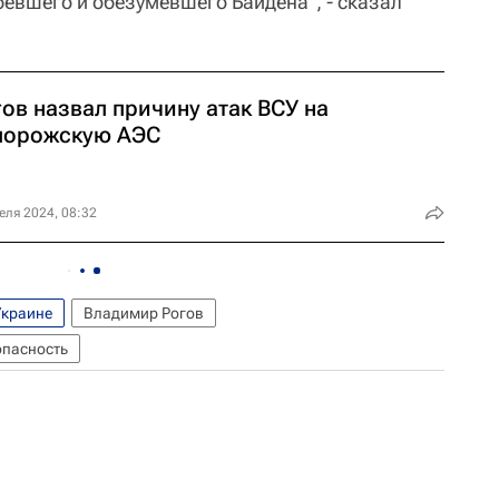
евшего и обезумевшего Байдена", - сказал
ов назвал причину атак ВСУ на
порожскую АЭС
еля 2024, 08:32
Украине
Владимир Рогов
опасность