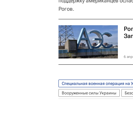
поддержку американцев ослаб
Рогов.
Рог
За
6 апр
Специальная военная операция на 
Вооруженные силы Украины
Без