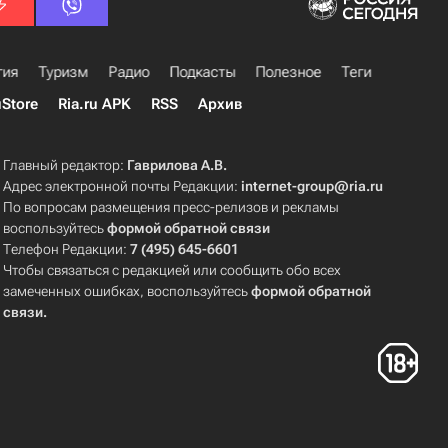
гия
Туризм
Радио
Подкасты
Полезное
Теги
uStore
Ria.ru APK
RSS
Архив
Главный редактор:
Гаврилова А.В.
Адрес электронной почты Редакции:
internet-group@ria.ru
По вопросам размещения пресс-релизов и рекламы
воспользуйтесь
формой обратной связи
Телефон Редакции:
7 (495) 645-6601
Чтобы связаться с редакцией или сообщить обо всех
замеченных ошибках, воспользуйтесь
формой обратной
связи
.