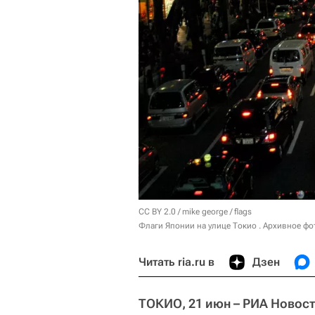
CC BY 2.0
/
mike george
/
flags
Флаги Японии на улице Токио . Архивное фо
Читать ria.ru в
Дзен
ТОКИО, 21 июн – РИА Новост