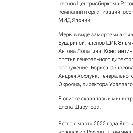
членов Центризбиркома Росси
компаний и организаций, всег
МИД Японии.
Меры в виде заморозки актив
Будариной
, членов ЦИК
Эльм
Антона Лопатина,
Константин
против генерального директо
вооружение"
Бориса Обносов
Андрея Хохлуна, генеральног
Окрояна, директора Уралваг
В списке оказалась и минист
Елена Шарупова.
Всего с марта 2022 года Япо
человек из России, в том чис