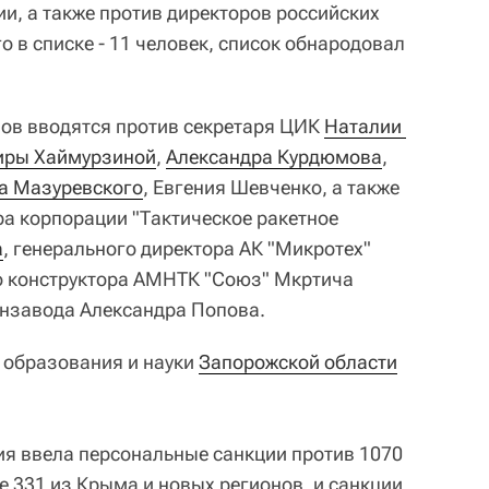
и, а также против директоров российских
о в списке - 11 человек, список обнародовал
ов вводятся против секретаря ЦИК
Наталии 
иры Хаймурзиной
,
Александра Курдюмова
,
а Мазуревского
, Евгения Шевченко, а также
ра корпорации "Тактическое ракетное
а
, генерального директора АК "Микротех"
о конструктора АМНТК "Союз" Мкртича
онзавода Александра Попова.
р образования и науки
Запорожской области
ния ввела персональные санкции против 1070
ле 331 из Крыма и новых регионов, и санкции