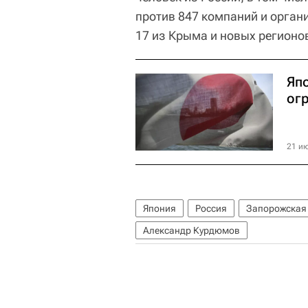
против 847 компаний и органи
17 из Крыма и новых регионов)
Яп
ог
21 ию
Япония
Россия
Запорожская
Александр Курдюмов