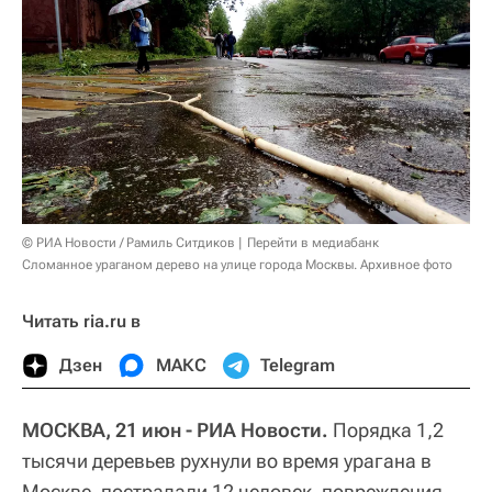
© РИА Новости / Рамиль Ситдиков
Перейти в медиабанк
Сломанное ураганом дерево на улице города Москвы. Архивное фото
Читать ria.ru в
Дзен
МАКС
Telegram
МОСКВА, 21 июн - РИА Новости.
Порядка 1,2
тысячи деревьев рухнули во время урагана в
Москве, пострадали 12 человек, повреждения