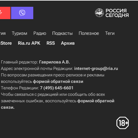
гия
Туризм
Радио
Подкасты
Полезное
Теги
uStore
Ria.ru APK
RSS
Архив
Главный редактор:
Гаврилова А.В.
Адрес электронной почты Редакции:
internet-group@ria.ru
По вопросам размещения пресс-релизов и рекламы
воспользуйтесь
формой обратной связи
Телефон Редакции:
7 (495) 645-6601
Чтобы связаться с редакцией или сообщить обо всех
замеченных ошибках, воспользуйтесь
формой обратной
связи
.