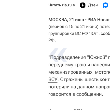
Читать ria.ru в
Дзен
МОСКВА, 21 июн - РИА Новос
(период с 15 по 21 июня) поте
группировки ВС РФ "Юг",
«
соо
РФ.
"Подразделения "Южной" г
переднему краю и нанесли
механизированных, мотопе
ВСУ
. Отражены шесть конт
потеряли на данном напра
говорится в сообщении.