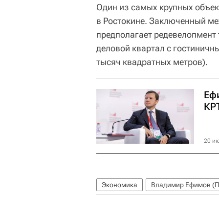
Один из самых крупных объек
в Ростокине. Заключенный ме
предполагает редевелопмент т
деловой квартал с гостиничн
тысяч квадратных метров).
Еф
КР
20 ию
Экономика
Владимир Ефимов (П