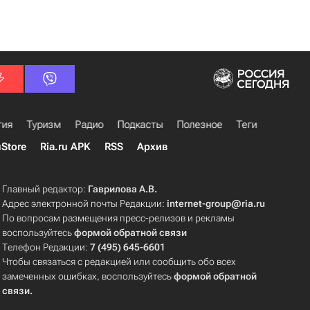
гия
Туризм
Радио
Подкасты
Полезное
Теги
uStore
Ria.ru APK
RSS
Архив
Главный редактор:
Гаврилова А.В.
Адрес электронной почты Редакции:
internet-group@ria.ru
По вопросам размещения пресс-релизов и рекламы
воспользуйтесь
формой обратной связи
Телефон Редакции:
7 (495) 645-6601
Чтобы связаться с редакцией или сообщить обо всех
замеченных ошибках, воспользуйтесь
формой обратной
связи
.