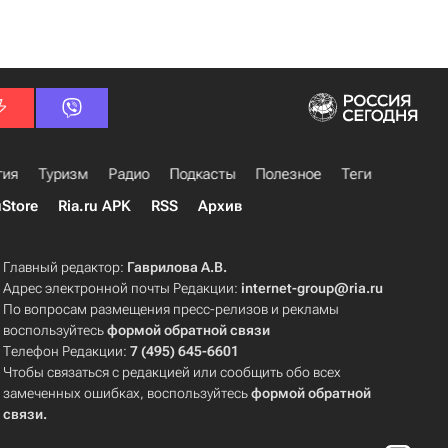
гия
Туризм
Радио
Подкасты
Полезное
Теги
uStore
Ria.ru APK
RSS
Архив
Главный редактор:
Гаврилова А.В.
Адрес электронной почты Редакции:
internet-group@ria.ru
По вопросам размещения пресс-релизов и рекламы
воспользуйтесь
формой обратной связи
Телефон Редакции:
7 (495) 645-6601
Чтобы связаться с редакцией или сообщить обо всех
замеченных ошибках, воспользуйтесь
формой обратной
связи
.