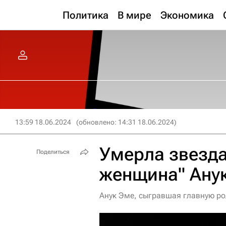
Политика
В мире
Экономика
13:59 18.06.2024
(обновлено: 14:31 18.06.2024)
Умерла звезд
Поделиться
женщина" Ану
Анук Эме, сыгравшая главную рол