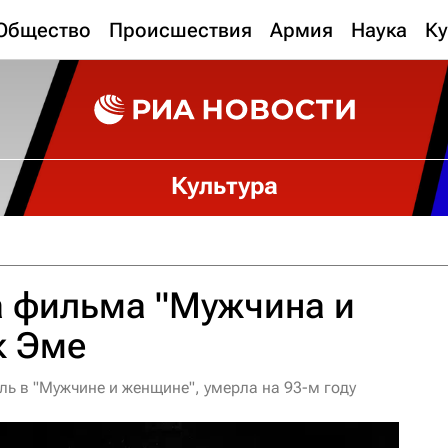
Общество
Происшествия
Армия
Наука
Ку
Культура
а фильма "Мужчина и
к Эме
ь в "Мужчине и женщине", умерла на 93-м году