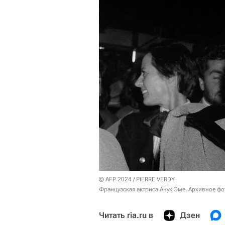
© AFP 2024 / PIERRE VERDY
Французская актриса Анук Эме. Архивное фо
Читать ria.ru в
Дзен