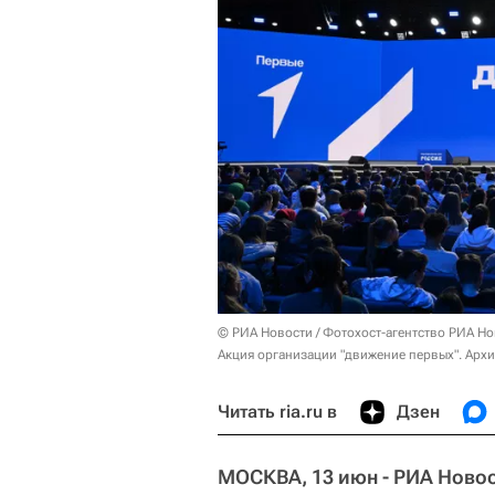
© РИА Новости / Фотохост-агентство РИА Н
Акция организации "движение первых". Арх
Читать ria.ru в
Дзен
МОСКВА, 13 июн - РИА Новос