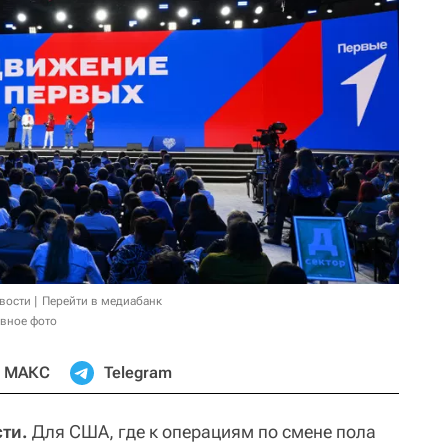
овости
Перейти в медиабанк
ивное фото
МАКС
Telegram
ти.
Для США, где к операциям по смене пола