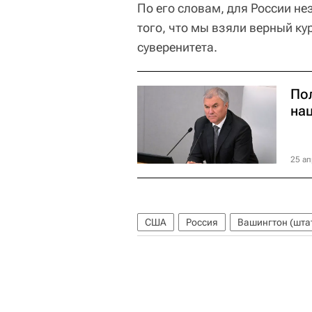
По его словам, для России не
того, что мы взяли верный ку
суверенитета.
По
на
25 ап
США
Россия
Вашингтон (шта