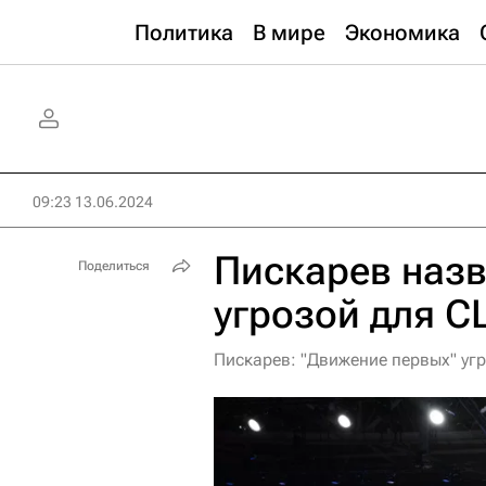
Политика
В мире
Экономика
09:23 13.06.2024
Пискарев назв
Поделиться
угрозой для 
Пискарев: "Движение первых" угр