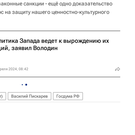
законные санкции - ещё одно доказательство
рс на защиту нашего ценностно-культурного
литика Запада ведет к вырождению их
ций, заявил Володин
реля 2024, 08:42
т)
Василий Пискарев
Госдума РФ