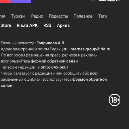
гия
Туризм
Радио
Подкасты
Полезное
Теги
uStore
Ria.ru APK
RSS
Архив
Главный редактор:
Гаврилова А.В.
Адрес электронной почты Редакции:
internet-group@ria.ru
По вопросам размещения пресс-релизов и рекламы
воспользуйтесь
формой обратной связи
Телефон Редакции:
7 (495) 645-6601
Чтобы связаться с редакцией или сообщить обо всех
замеченных ошибках, воспользуйтесь
формой обратной
связи
.