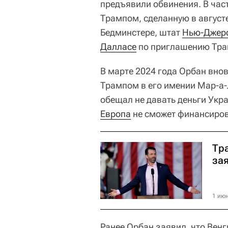
предъявили обвинения. В час
Трампом, сделанную в август
Бедминстере, штат
Нью-Джер
Далласе
по приглашению Тра
В марте 2024 года Орбан внов
Трампом в его имении Мар-а-
обещал не давать деньги Укра
Европа
не сможет финансирова
Тр
за
1 июн
Ранее Орбан заявил, что Венг