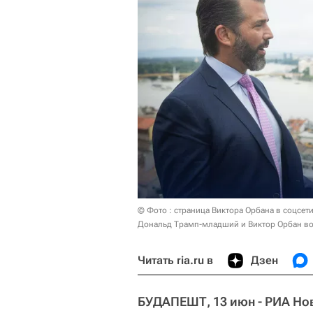
© Фото : страница Виктора Орбана в соцсет
Дональд Трамп-младший и Виктор Орбан во 
Читать ria.ru в
Дзен
БУДАПЕШТ, 13 июн - РИА Но