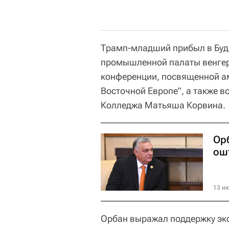
Трамп-младший прибыл в Буд
промышленной палаты венгерс
конференции, посвященной а
Восточной Европе", а также в
Колледжа Матьяша Корвина.
Ор
ош
13 ию
Орбан выражал поддержку экс