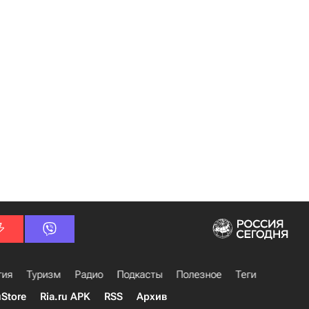
гия
Туризм
Радио
Подкасты
Полезное
Теги
uStore
Ria.ru APK
RSS
Архив