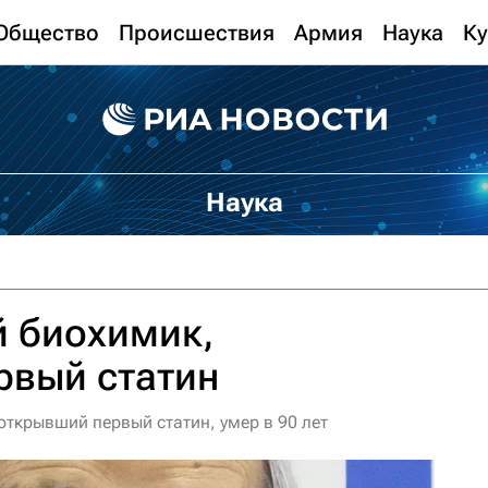
Общество
Происшествия
Армия
Наука
Ку
Наука
й биохимик,
рвый статин
открывший первый статин, умер в 90 лет