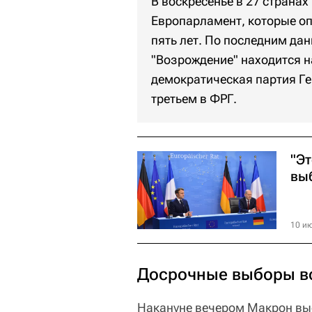
В воскресенье в 27 страна
Европарламент, которые о
пять лет. По последним д
"Возрождение" находится н
демократическая партия Г
третьем в ФРГ.
"Э
вы
10 ию
Досрочные выборы в
Накануне вечером Макрон выс