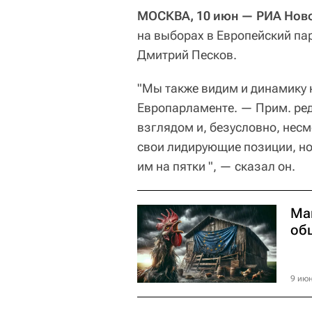
МОСКВА, 10 июн — РИА Ново
на выборах в Европейский па
Дмитрий Песков.
"Мы также видим и динамику 
Европарламенте. — Прим. ред
взглядом и, безусловно, нес
свои лидирующие позиции, но
им на пятки ", — сказал он.
Ма
об
9 июн