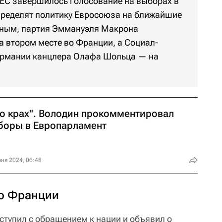
х ЕС завершилось голосование на выборах в
пределят политику Евросоюза на ближайшие
анным, партия Эммануэля Макрона
а втором месте во Франции, а Социал-
ермании канцлера Олафа Шольца — на
то крах". Володин прокомментировал
боры в Европарламент
ня 2024, 06:48
о Франции
тупил с обращением к нации и объявил о