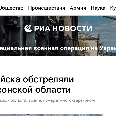
Общество
Происшествия
Армия
Наука
Ку
ециальная военная операция на Укра
йска обстреляли
сонской области
нской области, возник пожар в многоквартирном