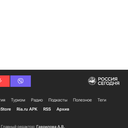
гия
Туризм
Радио
Подкасты
Полезное
Теги
uStore
Ria.ru APK
RSS
Архив
Главный редактор:
Гаврилова А.В.