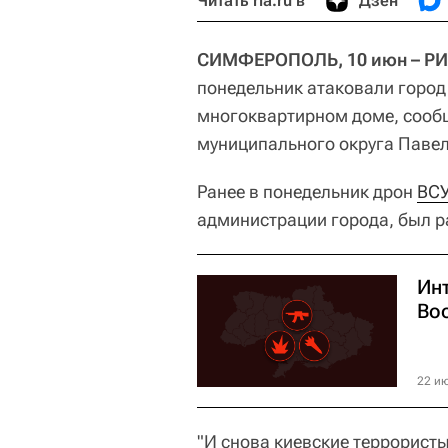
Читать ria.ru в
Дзен
СИМФЕРОПОЛЬ, 10 июн – РИ
понедельник атаковали город 
многоквартирном доме, соо
муниципального округа Паве
Ранее в понедельник дрон
ВС
администрации города, был р
Ин
Во
22 ию
"И снова киевские террорист