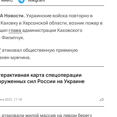
МАКС
Telegram
А Новости.
Украинские войска повторно в
Каховку в Херсонской области, возник пожар в
бщил
глава 
администрации Каховского
л Филипчук.
У
атаковал общественную приемную
анен мужчина.
терактивная карта спецоперации
оруженных сил России на Украине
ня 2022, 17:18
ы атаковали жилой массив на левом берегу