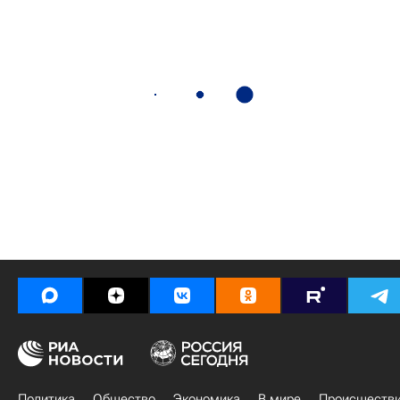
Политика
Общество
Экономика
В мире
Происшеств