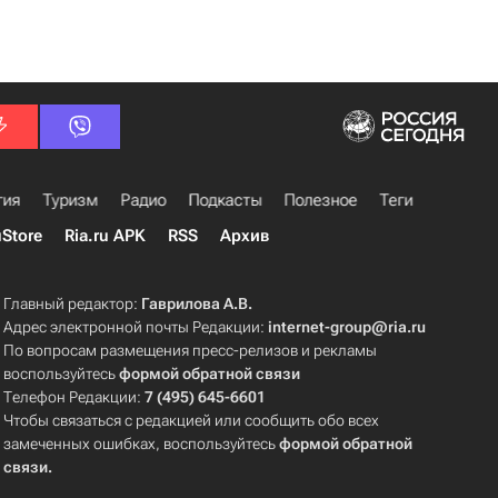
гия
Туризм
Радио
Подкасты
Полезное
Теги
uStore
Ria.ru APK
RSS
Архив
Главный редактор:
Гаврилова А.В.
Адрес электронной почты Редакции:
internet-group@ria.ru
По вопросам размещения пресс-релизов и рекламы
воспользуйтесь
формой обратной связи
Телефон Редакции:
7 (495) 645-6601
Чтобы связаться с редакцией или сообщить обо всех
замеченных ошибках, воспользуйтесь
формой обратной
связи
.