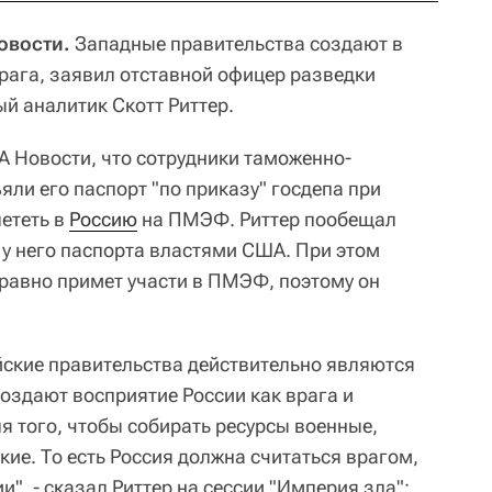
Новости.
Западные правительства создают в
рага, заявил отставной офицер разведки
й аналитик Скотт Риттер.
А Новости, что сотрудники таможенно-
яли его паспорт "по приказу" госдепа при
лететь в
Россию
на ПМЭФ. Риттер пообещал
 у него паспорта властями США. При этом
е равно примет участи в ПМЭФ, поэтому он
ские правительства действительно являются
оздают восприятие России как врага и
я того, чтобы собирать ресурсы военные,
ие. То есть Россия должна считаться врагом,
", - сказал Риттер на сессии "Империя зла":