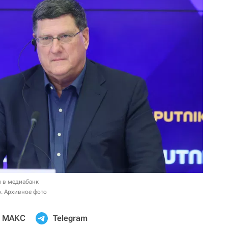
и в медиабанк
р. Архивное фото
МАКС
Telegram