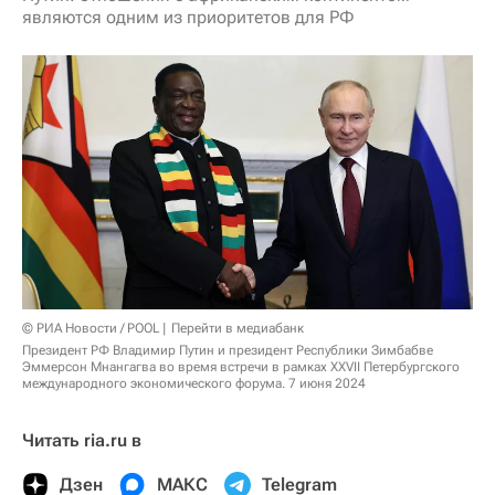
являются одним из приоритетов для РФ
© РИА Новости / POOL
Перейти в медиабанк
Президент РФ Владимир Путин и президент Республики Зимбабве
Эммерсон Мнангагва во время встречи в рамках XXVII Петербургского
международного экономического форума. 7 июня 2024
Читать ria.ru в
Дзен
МАКС
Telegram