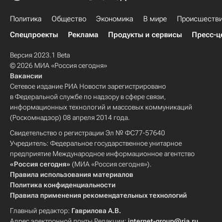
Политика
Общество
Экономика
В мире
Происшеств
Спецпроекты
Реклама
Продукты и сервисы
Пресс-ц
Версия 2023.1 Beta
© 2026 МИА «Россия сегодня»
Вакансии
Сетевое издание РИА Новости зарегистрировано
в Федеральной службе по надзору в сфере связи,
информационных технологий и массовых коммуникаций
(Роскомнадзор) 08 апреля 2014 года.
Свидетельство о регистрации Эл № ФС77-57640
Учредитель: Федеральное государственное унитарное
предприятие Международное информационное агентство
«Россия сегодня»
(МИА «Россия сегодня»).
Правила использования материалов
Политика конфиденциальности
Правила применения рекомендательных технологий
Главный редактор:
Гаврилова А.В.
Адрес электронной почты Редакции:
internet-group@ria.ru