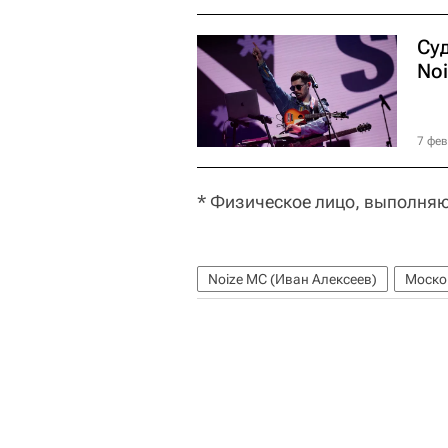
Су
No
7 фев
* Физическое лицо, выполняю
Noize MC (Иван Алексеев)
Моско