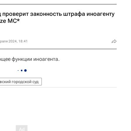
д проверит законность штрафа иноагенту
ize MC*
раля 2024, 18:41
щее функции иноагента.
вский городской суд