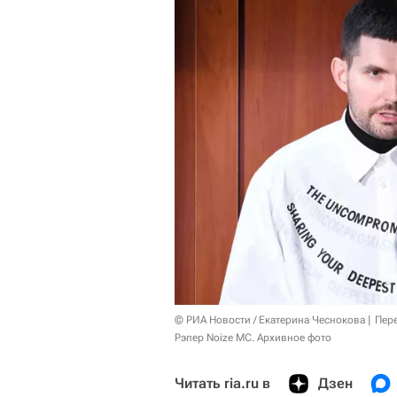
© РИА Новости / Екатерина Чеснокова
Пер
Рэпер Noize MC. Архивное фото
Читать ria.ru в
Дзен