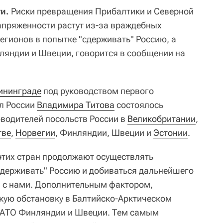
и.
Риски превращения Прибалтики и Северной
пряженности растут из-за враждебных
регионов в попытке "сдерживать" Россию, а
ляндии и Швеции, говорится в сообщении на
ининграде
под руководством первого
л России
Владимира Титова
состоялось
водителей посольств России в
Великобритании
,
тве
,
Норвегии
, Финляндии, Швеции и
Эстонии
.
 этих стран продолжают осуществлять
сдерживать" Россию и добиваться дальнейшего
й с нами. Дополнительным фактором,
ую обстановку в Балтийско-Арктическом
 НАТО Финляндии и Швеции. Тем самым