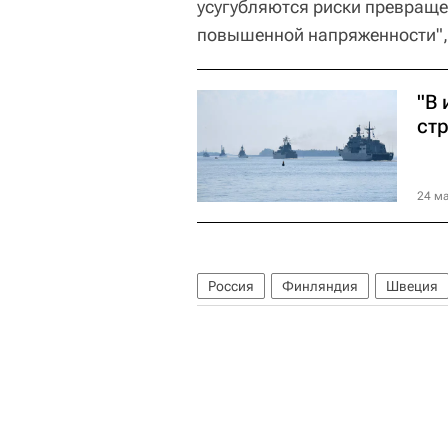
усугубляются риски превраще
повышенной напряженности", 
"В
ст
24 ма
Россия
Финляндия
Швеция