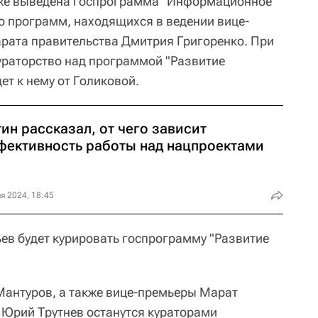
же выведена госпрограмма "Информационное
ло программ, находящихся в ведении вице-
арата правительства Дмитрия Григоренко. При
ураторство над программой "Развитие
ет к нему от Голиковой.
ин рассказал, от чего зависит
фективность работы над нацпроектами
я 2024, 18:45
ев будет курировать госпрограмму "Развитие
Мантуров, а также вице-премьеры Марат
и Юрий Трутнев останутся кураторами