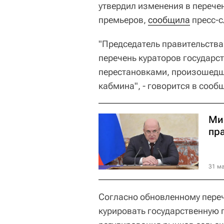
утвердил изменения в перече
премьеров,
сообщила
пресс-с
"Председатель правительств
перечень кураторов государс
перестановками, произошедш
кабмина", - говорится в сооб
Ми
пр
31 ма
Согласно обновленному пере
курировать государственную 