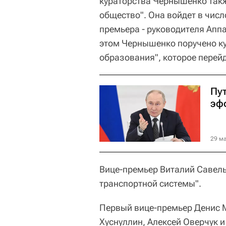
кураторства Чернышенко так
общество". Она войдет в чис
премьера - руководителя Апп
этом Чернышенко поручено к
образования", которое перейд
Пут
эф
29 ма
Вице-премьер Виталий Савель
транспортной системы".
Первый вице-премьер Денис 
Хуснуллин, Алексей Оверчук 