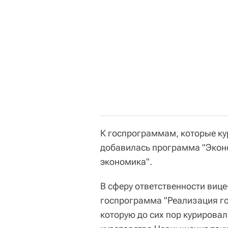
К госпрограммам, которые ку
добавилась программа "Экон
экономика".
В сферу ответственности виц
госпрограмма "Реализация го
которую до сих пор курирова