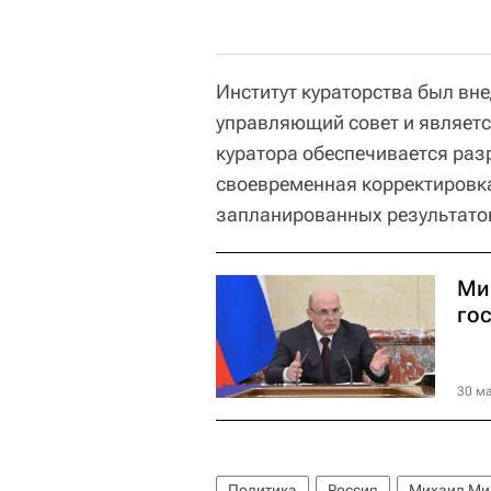
Институт кураторства был вне
управляющий совет и являетс
куратора обеспечивается раз
своевременная корректировка
запланированных результато
Ми
го
30 ма
Политика
Россия
Михаил Ми