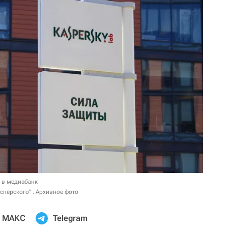
 в медиабанк
сперского" . Архивное фото
МАКС
Telegram