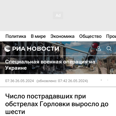
Политика
В мире
Экономика
Общество
Про
Специальная военная операция на
Украине
07:36 26.05.2024
(обновлено: 07:42 26.05.2024)
Число пострадавших при
обстрелах Горловки выросло до
шести