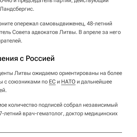
очно и председатель партии, действующий
Ландсбергис.
оните опережал самовыдвиженец, 48-летний
тель Совета адвокатов Литвы. В апреле за него
рателей.
ения с Россией
денты Литвы ожидаемо ориентированы на более
ны с союзниками по
ЕС
и
НАТО
и дальнейшее
ей.
мое количество подписей собрал независимый
7-летний врач-гематолог, доктор медицинских