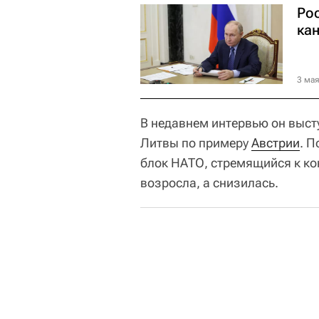
Ро
ка
3 мая
В недавнем интервью он выст
Литвы по примеру
Австрии
. П
блок НАТО, стремящийся к ко
возросла, а снизилась.