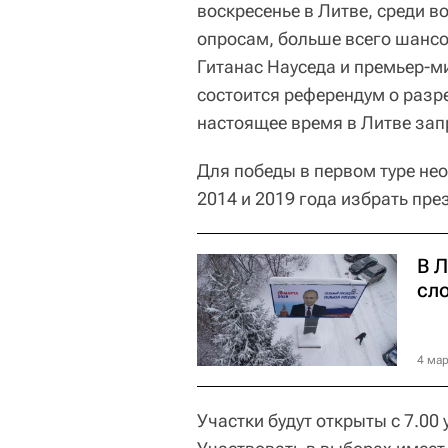
воскресенье в Литве, среди 
опросам, больше всего шансо
Гитанас Науседа и премьер-
состоится референдум о разр
настоящее время в Литве зап
Для победы в первом туре не
2014 и 2019 года избрать пре
В 
сл
4 мар
Участки будут открыты с 7.00 