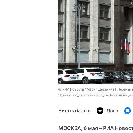
© РИА Новости / Мария Девахина
Перейти 
Здание Государственной думы России на ул
Читать ria.ru в
Дзен
МОСКВА, 6 мая – РИА Новост