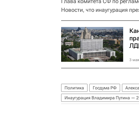
Глава комитета СФ по реглам
Новости, что инаугурация пре
Ка
пра
ЛД
3 мая
Политика
Госдума РФ
Алекс
Инаугурация Владимира Путина — 