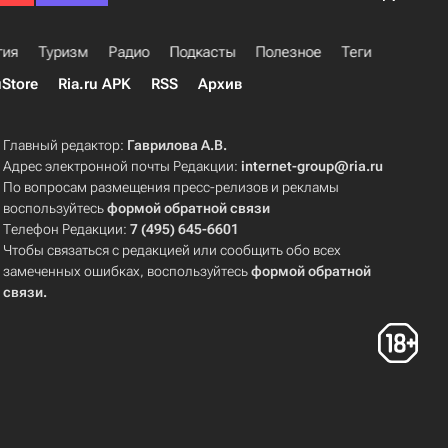
гия
Туризм
Радио
Подкасты
Полезное
Теги
uStore
Ria.ru APK
RSS
Архив
Главный редактор:
Гаврилова А.В.
Адрес электронной почты Редакции:
internet-group@ria.ru
По вопросам размещения пресс-релизов и рекламы
воспользуйтесь
формой обратной связи
Телефон Редакции:
7 (495) 645-6601
Чтобы связаться с редакцией или сообщить обо всех
замеченных ошибках, воспользуйтесь
формой обратной
связи
.