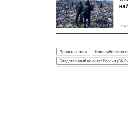
на
12 ма
Происшествия
Новосибирская о
Следственный комитет России (СК Р