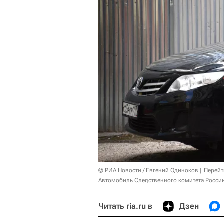
© РИА Новости / Евгений Одиноков
Перейт
Автомобиль Следственного комитета России
Читать ria.ru в
Дзен