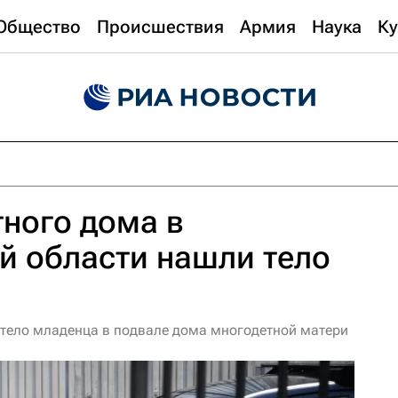
Общество
Происшествия
Армия
Наука
Ку
тного дома в
й области нашли тело
тело младенца в подвале дома многодетной матери