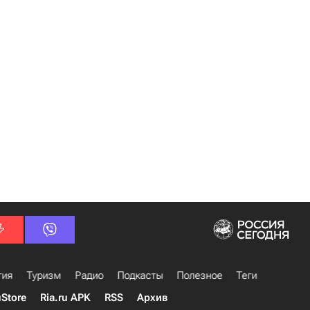
гия
Туризм
Радио
Подкасты
Полезное
Теги
uStore
Ria.ru APK
RSS
Архив