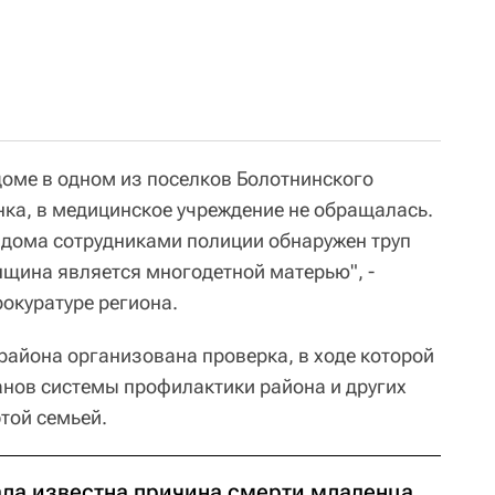
доме в одном из поселков Болотнинского
ка, в медицинское учреждение не обращалась.
е дома сотрудниками полиции обнаружен труп
щина является многодетной матерью", -
окуратуре региона.
района организована проверка, в ходе которой
ганов системы профилактики района и других
той семьей.
ала известна причина смерти младенца,