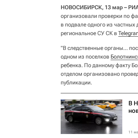
НОВОСИБИРСК, 13 мар – РИА
организовали проверки по фа
в подвале одного из частных
региональное СУ СК в
Telegra
"В следственные органы… пос
одном из поселков
Болотнинс
ребенка. По данному факту 
отделом организовано провед
публикации.
В 
но
11 ма