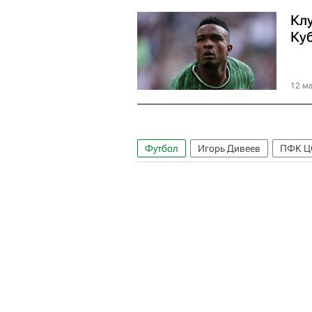
Кл
Ку
12 ма
Футбол
Игорь Дивеев
ПФК Ц