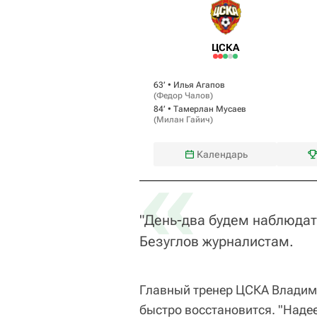
ЦСКА
63‎’‎ •
Илья Агапов
(
Федор Чалов
)
84‎’‎ •
Тамерлан Мусаев
(
Милан Гайич
)
«
Календарь
"День-два будем наблюдать
Безуглов журналистам.
Главный тренер ЦСКА Владими
быстро восстановится. "Надее