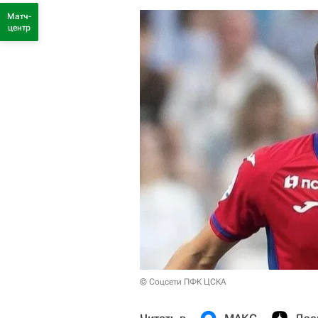
Матч-
центр
© Соцсети ПФК ЦСКА