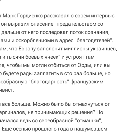
?
 Марк Гордиенко рассказал о своем интервью
он выразил опасение "предательством со
 дальше от него последовал поток сознания,
ми и оскорблениями в адрес "благодетелей".
м, что Европу заполонят миллионы украинцев,
 и тысячи боевых ячеек" и устроят там
ие, чтобы мы могли отбиться от Орды, или вы
о будете рады заплатить в сто раз больше, но
оеобразную "благодарность" французским
ивист.
я все больше. Можно было бы отмахнуться от
маргиналов, не принимающих решения? Но
начался ведь со своеобразной "отмашки",
й! Еще осенью прошлого года в нашумевшем