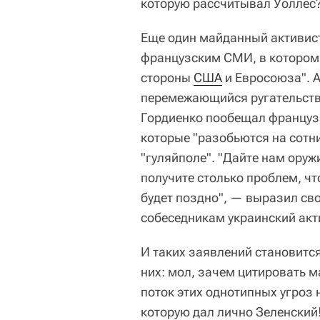
которую рассчитывал Уоллес
Еще один майданный активист
французским СМИ, в котором 
стороны
США
и Евросоюза". А
перемежающийся ругательства
Гордиенко пообещал француза
которые "разобьются на сотни
"гуляйполе". "Дайте нам оруж
получите столько проблем, чт
будет поздно", — выразил св
собеседникам украинский акт
И таких заявлений становитс
них: мол, зачем цитировать 
поток этих однотипных угроз 
которую дал лично Зеленски