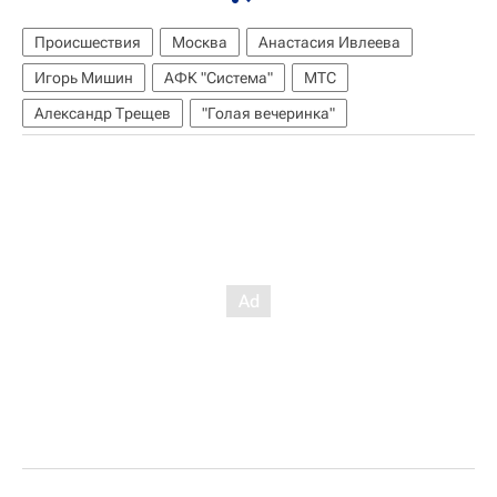
Происшествия
Москва
Анастасия Ивлеева
Игорь Мишин
АФК "Система"
МТС
Александр Трещев
"Голая вечеринка"