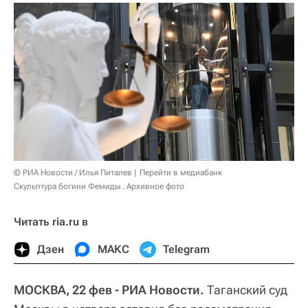
© РИА Новости / Илья Питалев
Перейти в медиабанк
Скульптура богини Фемиды . Архивное фото
Читать ria.ru в
Дзен
МАКС
Telegram
МОСКВА, 22 фев - РИА Новости.
Таганский суд