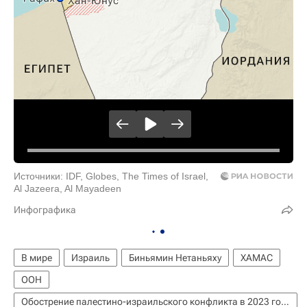
Источники: IDF, Globes, The Times of Israel,
Al Jazeera, Al Mayadeen
Инфографика
В мире
Израиль
Биньямин Нетаньяху
ХАМАС
ООН
Обострение палестино-израильского конфликта в 2023 году