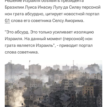
Решение Израиля объявить президента
Бразилии Луиса Инасиу Лулу да Силву персоной
нон грата абсурдно, цитирует новостной портал
G1
слова его советника Селсу Аморима.
"Это абсурд. Это только усиливает изоляцию
Израиля. На данный момент (персоной) нон
грата является Израиль", - приводит портал
слова советника.