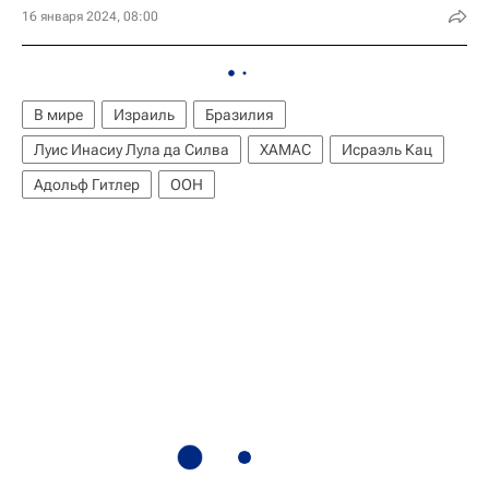
16 января 2024, 08:00
В мире
Израиль
Бразилия
Луис Инасиу Лула да Силва
ХАМАС
Исраэль Кац
Адольф Гитлер
ООН