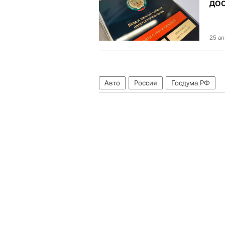
до
25 ап
Авто
Россия
Госдума РФ