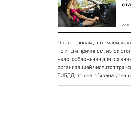
ста
22 ян
По его словам, автомобиль, к
по иным причинам, из-за этог
налогообложения для организа
организацией числится трансп
ГИБДД, то она обязана уплачи