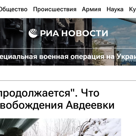
Общество
Происшествия
Армия
Наука
Ку
ециальная военная операция на Укра
продолжается". Что
свобождения Авдеевки