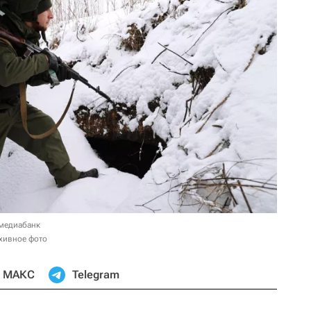
 медиабанк
хивное фото
МАКС
Telegram