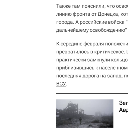
Также там пояснили, что осв
линию фронта от Донецка, ко
города. А российские войска
дальнейшему освобождению"
К середине февраля положени
превратилось в критическое.
практически замкнули кольцо
приблизившись к населенному
последняя дорога на запад, 
ВСУ
.
Зе
Ав