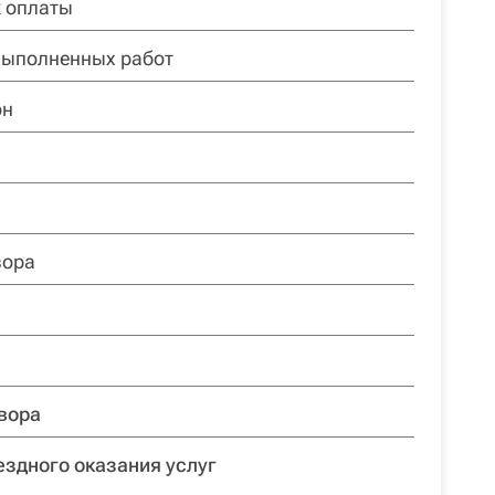
к оплаты
выполненных работ
он
вора
овора
ездного оказания услуг