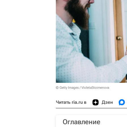
© Getty Images / VioletaStoimenova
Читать ria.ru в
Дзен
Оглавление