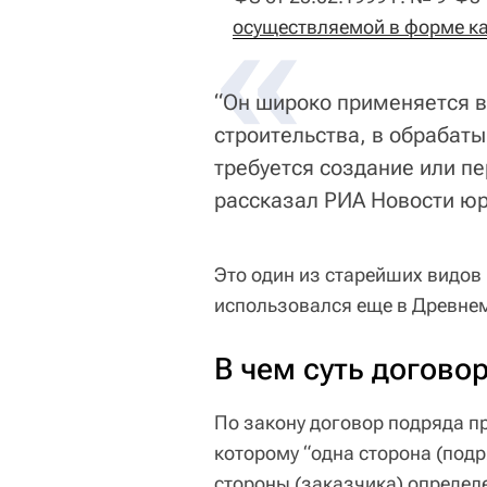
«
осуществляемой в форме к
“Он широко применяется в
строительства, в обрабат
требуется создание или пе
рассказал РИА Новости юр
Это один из старейших видов
использовался еще в Древне
В чем суть догово
По закону договор подряда п
которому “одна сторона (под
стороны (заказчика) определе