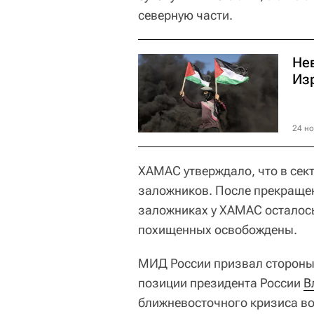
северную части.
Нев
Из
24 но
ХАМАС утверждало, что в сек
заложников. После прекращен
заложниках у ХАМАС осталось
похищенных освобождены.
МИД России призвал стороны 
позиции президента России
В
ближневосточного кризиса в