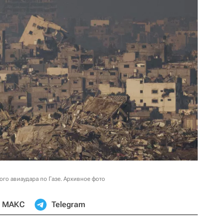
ого авиаудара по Газе. Архивное фото
МАКС
Telegram