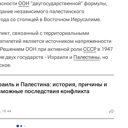
асности
ООН
"двугосударственной" формулы,
дание независимого палестинского
года со столицей в Восточном Иерусалиме.
ликт, связанный с территориальными
сятилетий является источником напряженности
. Решением ООН при активной роли
СССР
в 1947
е двух государств - Израиля и
Палестины
, но
ское.
раиль и Палестина: история, причины и
зможные последствия конфликта
, 18:44