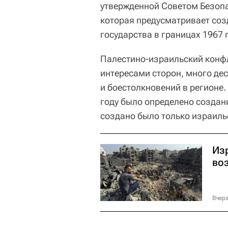
утвержденной Советом Безоп
которая предусматривает соз
государства в границах 1967 
Палестино-израильский конф
интересами сторон, много де
и боестолкновений в регионе
году было определено создани
создано было только израиль
Из
во
Вчера