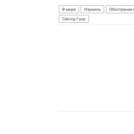
В мире
Израиль
Обострение 
Сектор Газа