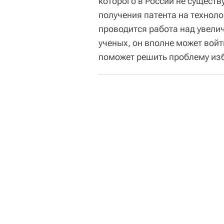
которого в России не существ
получения патента на технол
проводится работа над увели
ученых, он вполне может войт
поможет решить проблему изб