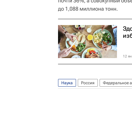
почти 36%, а совокупный объе
до 1,088 миллиона тонн.
Здо
из
12 ян
Наука
Россия
Федеральное а