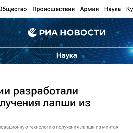
Общество
Происшествия
Армия
Наука
Ку
Наука
ии разработали
лучения лапши из
новационную технологию получения лапши из минтая