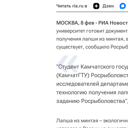
Читать ria.ru в
Дзен
МОСКВА, 8 фев - РИА Новост
университет готовит докумен
получения лапши из минтая, в
«
существует, сообщило Росры
"Студент Камчатского госу
(КамчатГТУ) Росрыболовст
исследователей департаме
технологию получения лап
заданию Росрыболовства",
Лапша из минтая – экологичн