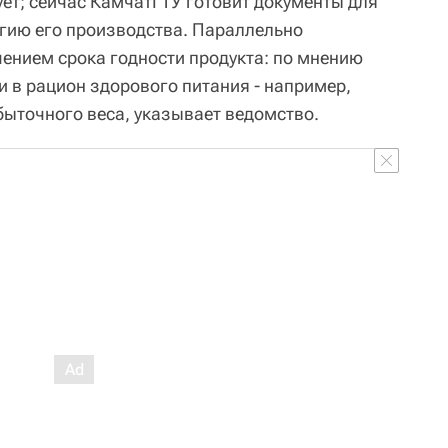
ует; сейчас КамчатГТУ готовит документы для
огию его производства. Параллельно
чением срока годности продукта: по мнению
и в рацион здорового питания - например,
ыточного веса, указывает ведомство.