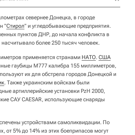
илометрах севернее Донецка, в городе
н "
Стирол
" и угледобывающие предприятия.
ленных пунктов ДНР, до начала конфликта в
 насчитывало более 250 тысяч человек.
лиметров применяется странами
НАТО
.
США
йные гаубицы M777 калибра 155 миллиметров,
спользуют их для обстрела городов Донецкой и
ик
. Также украинским войскам были
ные артиллерийские установки PzH 2000,
зские САУ CAESAR, использующие снаряды
еспечены устройствами самоликвидации. По
, от 5% до 14% из этих боеприпасов могут