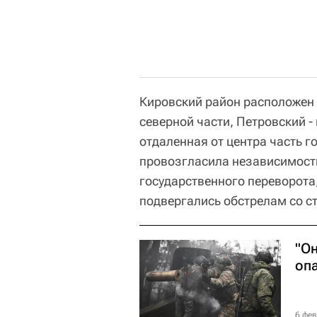
Кировский район расположен 
северной части, Петровский -
отдаленная от центра часть г
провозгласила независимост
государственного переворота
подвергались обстрелам со с
"Он
оп
6 фев