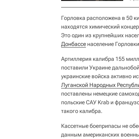
Горловка расположена в 50 к
находятся химический концер
Это один из крупнейших насе
Донбассе
население Горловки
Артиллерия калибра 155 мил
поставили Украине дальнобо
украинские войска активно и
Луганской Народных Республ
поставлены немецкие самоход
польские САУ Krab и францу
такого калибра.
Кассетные боеприпасы не об
данным американских военных