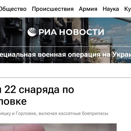
Общество
Происшествия
Армия
Наука
Ку
ециальная военная операция на Укра
 22 снаряда по
ловке
нецку и Горловке, включая кассетные боеприпасы