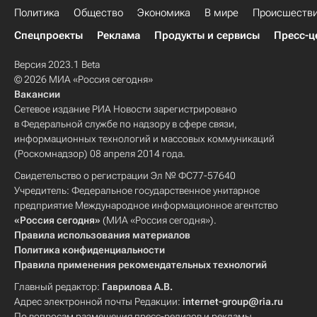
Политика
Общество
Экономика
В мире
Происшеств
Спецпроекты
Реклама
Продукты и сервисы
Пресс-ц
Версия 2023.1 Beta
© 2026 МИА «Россия сегодня»
Вакансии
Сетевое издание РИА Новости зарегистрировано
в Федеральной службе по надзору в сфере связи,
информационных технологий и массовых коммуникаций
(Роскомнадзор) 08 апреля 2014 года.
Свидетельство о регистрации Эл № ФС77-57640
Учредитель: Федеральное государственное унитарное
предприятие Международное информационное агентство
«Россия сегодня»
(МИА «Россия сегодня»).
Правила использования материалов
Политика конфиденциальности
Правила применения рекомендательных технологий
Главный редактор:
Гаврилова А.В.
Адрес электронной почты Редакции:
internet-group@ria.ru
По вопросам размещения пресс-релизов и рекламы