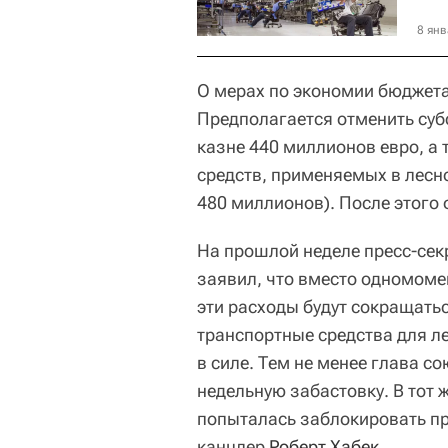
8 янв
О мерах по экономии бюджета
Предполагается отменить суб
казне 440 миллионов евро, а
средств, применяемых в лесн
480 миллионов). После этого
На прошлой неделе пресс-се
заявил, что вместо одномоме
эти расходы будут сокращатьс
транспортные средства для ле
в силе. Тем не менее глава 
недельную забастовку. В тот
попыталась заблокировать пр
канцлер
Роберт Хабек
.