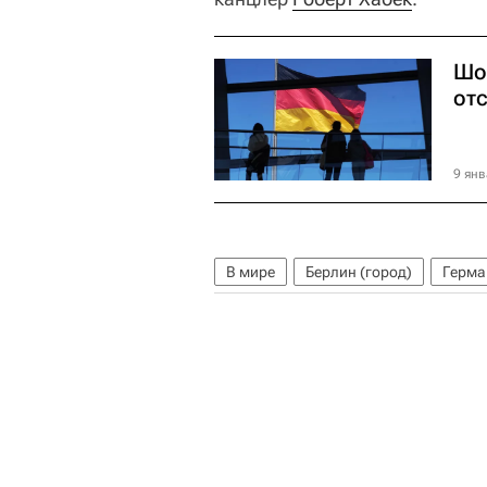
Шо
от
9 янв
В мире
Берлин (город)
Герма