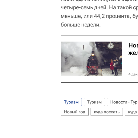
четыре-семь дней. На такой с
меньше, или 44,2 процента, бу
больше недели.
Нов
же
4 дек
Туризм
Туризм
Новости - Ту
Новый год
куда поехать
куда