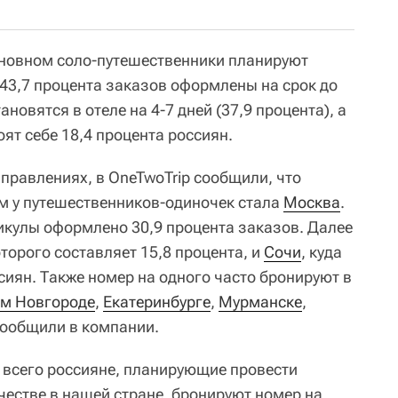
сновном соло-путешественники планируют
 43,7 процента заказов оформлены на срок до
ановятся в отеле на 4-7 дней (37,9 процента), а
ят себе 18,4 процента россиян.
правлениях, в OneTwoTrip сообщили, что
м у путешественников-одиночек стала
Москва
.
никулы оформлено 30,9 процента заказов. Далее
оторого составляет 15,8 процента, и
Сочи
, куда
сиян. Также номер на одного часто бронируют в
м Новгороде
,
Екатеринбурге
,
Мурманске
,
сообщили в компании.
е всего россияне, планирующие провести
честве в нашей стране, бронируют номер на