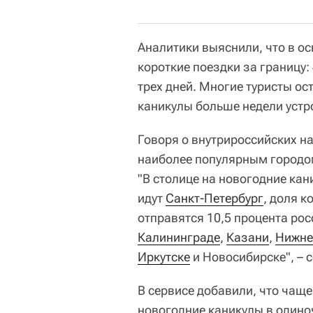
Аналитики выяснили, что в о
короткие поездки за границу:
трех дней. Многие туристы ост
каникулы больше недели устро
Говоря о внутрироссийских на
наиболее популярным городо
"В столице на новогодние ка
идут
Санкт-Петербург
, доля к
отправятся 10,5 процента рос
Калининграде
,
Казани
,
Нижне
Иркутске
и Новосибирске", – 
В сервисе добавили, что чащ
новогодние каникулы в одино