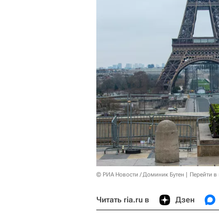
© РИА Новости / Доминик Бутен
Перейти в
Читать ria.ru в
Дзен