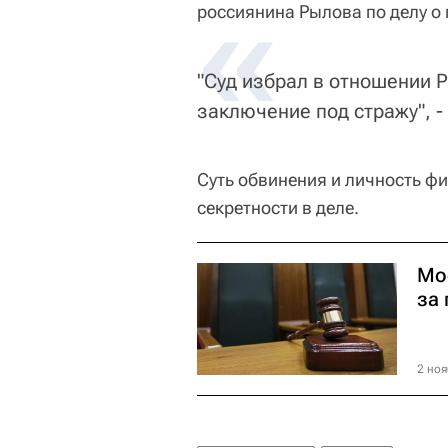
«
россиянина Рылова по делу о 
"Суд избрал в отношении 
заключение под стражу", -
Суть обвинения и личность фи
секретности в деле.
Мо
за
2 ноя