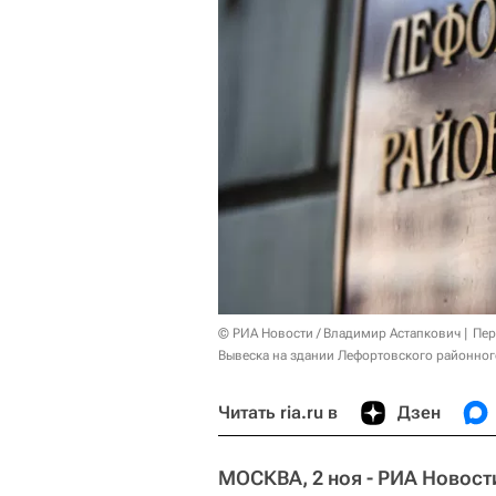
© РИА Новости / Владимир Астапкович
Пер
Вывеска на здании Лефортовского районног
Читать ria.ru в
Дзен
МОСКВА, 2 ноя - РИА Новост