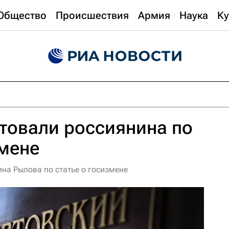
Общество
Происшествия
Армия
Наука
Ку
товали россиянина по
змене
на Рылова по статье о госизмене