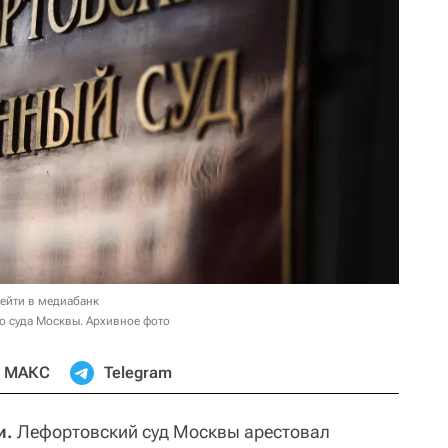
ейти в медиабанк
о суда Москвы. Архивное фото
МАКС
Telegram
и.
Лефортовский суд Москвы арестовал