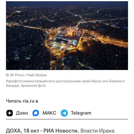
© AP Photo / Hadi Mizban
Аэрофотосъемка священного для мусульман храм Муссы аль-Казима в
Багдаде. Архивное фото
Читать ria.ru в
Дзен
МАКС
Telegram
ДОХА, 18 окт - РИА Новости.
Власти Ирака