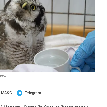
 ЯНАО
МАКС
Telegram
А Новости.
В селе Яр-Сале на Ямале спасли