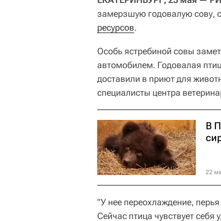
замерзшую годовалую сову, 
ресурсов
.
Особь ястребиной совы заме
автомобилем. Годовалая птица
доставили в приют для животн
специалисты центра ветерина
В 
си
22 ма
"У нее переохлаждение, перь
Сейчас птица чувствует себя 