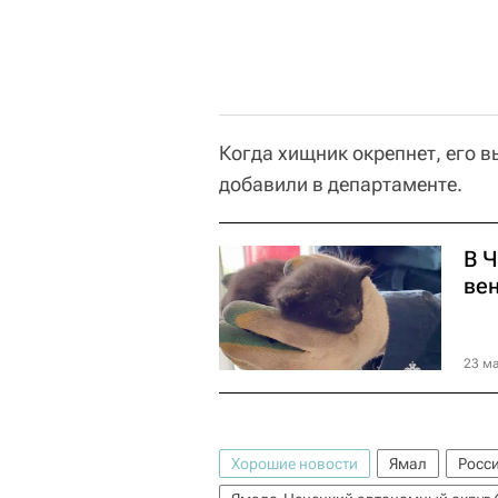
Когда хищник окрепнет, его в
добавили в департаменте.
В Ч
ве
23 ма
Хорошие новости
Ямал
Росс