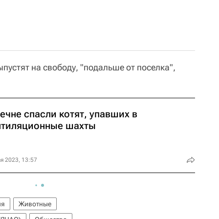
ыпустят на свободу, "подальше от поселка",
ечне спасли котят, упавших в
нтиляционные шахты
я 2023, 13:57
ия
Животные