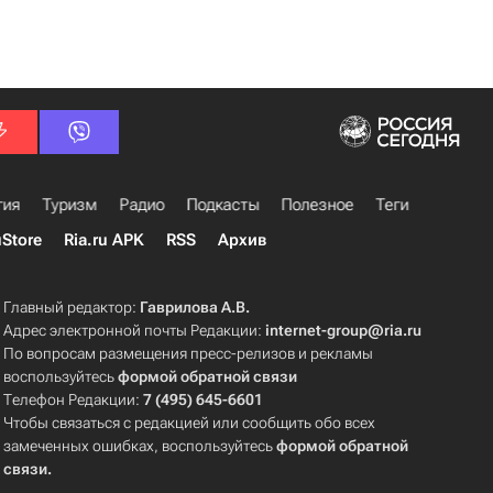
гия
Туризм
Радио
Подкасты
Полезное
Теги
uStore
Ria.ru APK
RSS
Архив
Главный редактор:
Гаврилова А.В.
Адрес электронной почты Редакции:
internet-group@ria.ru
По вопросам размещения пресс-релизов и рекламы
воспользуйтесь
формой обратной связи
Телефон Редакции:
7 (495) 645-6601
Чтобы связаться с редакцией или сообщить обо всех
замеченных ошибках, воспользуйтесь
формой обратной
связи
.