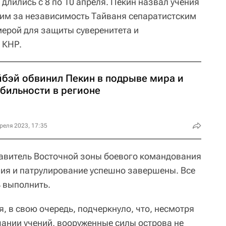
длились с 8 по 10 апреля. Пекин назвал учения
м за независимость Тайваня сепаратистским
мерой для защиты суверенитета и
 КНР.
йбэй обвинил Пекин в подрыве мира и
абильности в регионе
реля 2023, 17:35
авитель Восточной зоны боевого командования
ия и патрулирование успешно завершены. Все
 выполнить.
 в свою очередь, подчеркнуло, что, несмотря
чании учений, вооруженные силы острова не