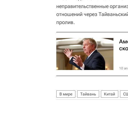
неправительственные органи
отношений через Тайваньский
пролив.
Ам
ск
10 ап
В мире
Тайвань
Китай
С