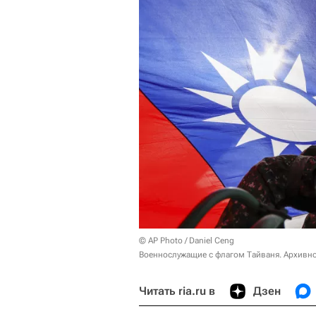
© AP Photo / Daniel Ceng
Военнослужащие с флагом Тайваня. Архивн
Читать ria.ru в
Дзен