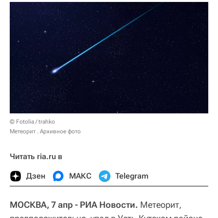
© Fotolia / trahko
Метеорит . Архивное фото
Читать ria.ru в
Дзен
МАКС
Telegram
МОСКВА, 7 апр - РИА Новости.
Метеорит,