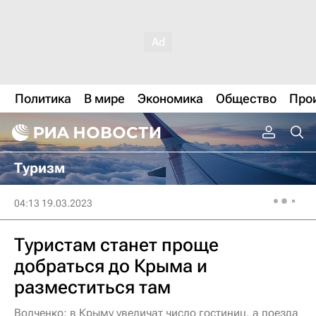
Политика
В мире
Экономика
Общество
Про
Туризм
04:13 19.03.2023
Туристам станет проще
добраться до Крыма и
разместиться там
Волченко: в Крыму увеличат число гостиниц, а поезда