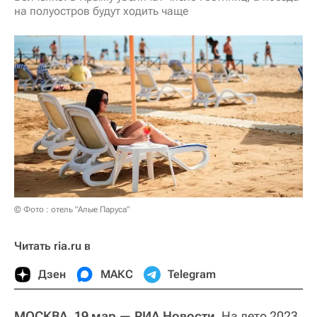
на полуостров будут ходить чаще
© Фото : отель "Алые Паруса"
Читать ria.ru в
Дзен
МАКС
Telegram
МОСКВА, 19 мар — РИА Новости
. На лето 2023