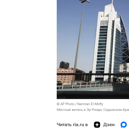
© AP Photo / Nariman El-Mofty
Местный житель в Эр-Рияде, Саудовская Ара
Читать ria.ru в
Дзен