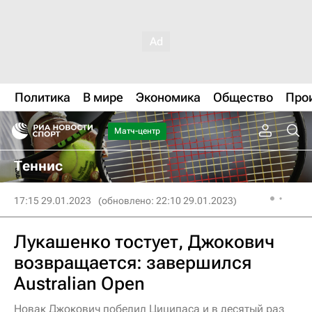
Политика
В мире
Экономика
Общество
Про
Матч-центр
Теннис
17:15 29.01.2023
(обновлено: 22:10 29.01.2023)
Лукашенко тостует, Джокович
возвращается: завершился
Australian Open
Новак Джокович победил Циципаса и в десятый раз