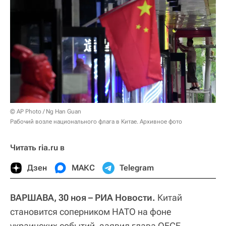
© AP Photo / Ng Han Guan
Рабочий возле национального флага в Китае. Архивное фото
Читать ria.ru в
Дзен
МАКС
Telegram
ВАРШАВА, 30 ноя – РИА Новости.
Китай
становится соперником НАТО на фоне
украинских событий, заявил глава ОБСЕ,