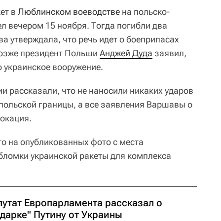
кет в
Люблинском воеводстве
на польско-
л вечером 15 ноября. Тогда погибли два
а утверждала, что речь идет о боеприпасах
Позже президент Польши
Анджей Дуда
заявил,
ло украинское вооружение.
и рассказали, что не наносили никаких ударов
-польской границы, а все заявления Варшавы о
окация.
то на опубликованных фото с места
бломки украинской ракеты для комплекса
путат Европарламента рассказал о
дарке" Путину от Украины