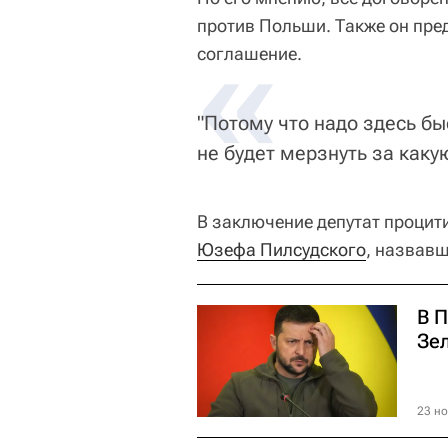
против Польши. Также он пре
«
соглашение.
"Потому что надо здесь бы
не будет мерзнуть за каку
В заключение депутат процит
Юзефа Пилсудского
, назвав
В 
Зе
23 но