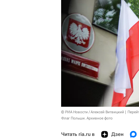
© РИА Новости / Алексей Витвицкий
Перей
Флаг Польши. Архивное фото
Читать ria.ru в
Дзен