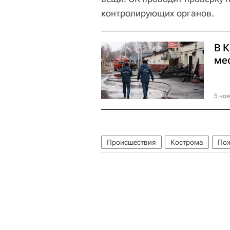
контролирующих органов.
В 
ме
5 ноя
Происшествия
Кострома
Пож